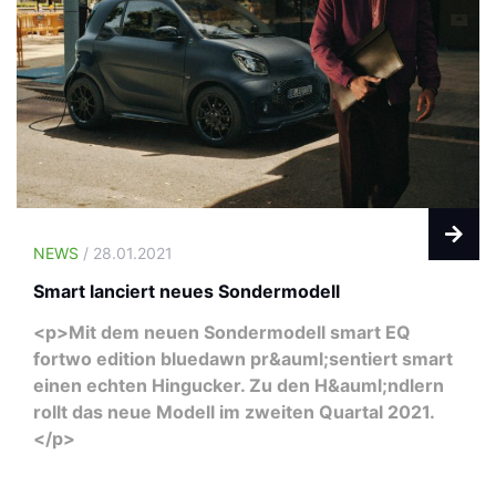
NEWS
/ 28.01.2021
Smart lanciert neues Sondermodell
<p>Mit dem neuen Sondermodell smart EQ
fortwo edition bluedawn pr&auml;sentiert smart
einen echten Hingucker. Zu den H&auml;ndlern
rollt das neue Modell im zweiten Quartal 2021.
</p>