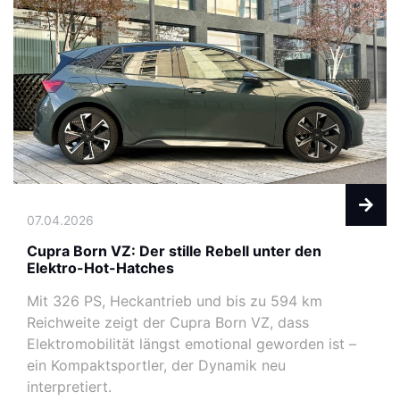
07.04.2026
Cupra Born VZ: Der stille Rebell unter den
Elektro-Hot-Hatches
Mit 326 PS, Heckantrieb und bis zu 594 km
Reichweite zeigt der Cupra Born VZ, dass
Elektromobilität längst emotional geworden ist –
ein Kompaktsportler, der Dynamik neu
interpretiert.