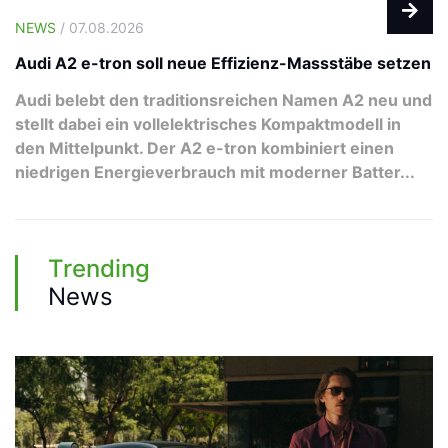
NEWS
/ 07.08.2026
Audi A2 e-tron soll neue Effizienz-Massstäbe setzen
Audi belebt den traditionsreichen Namen A2 neu und
stellt dabei ein vollelektrisches Kompaktmodell in
den Mittelpunkt. Der A2 e-tron kombiniert einen
niedrigen Energieverbrauch mit moderner Batter...
Trending
News