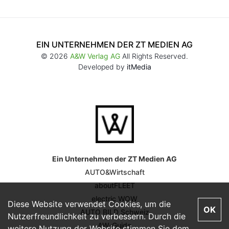
EIN UNTERNEHMEN DER ZT MEDIEN AG
© 2026
A&W Verlag AG
All Rights Reserved.
Developed by
itMedia
Ein Unternehmen der ZT Medien AG
AUTO&Wirtschaft
aboutFLEET
electric WOW
Diese Website verwendet Cookies, um die
OK
AUTO BILD Schweiz
Nutzerfreundlichkeit zu verbessern. Durch die
AW-Guide
weitere Nutzung der Website stimmen Sie dem