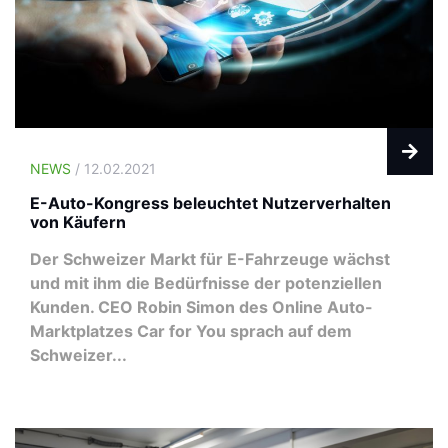
NEWS
/ 12.02.2021
E-Auto-Kongress beleuchtet Nutzerverhalten
von Käufern
Der Schweizer Markt für E-Fahrzeuge wächst
und mit ihm die Bedürfnisse der potenziellen
Kunden. CEO Robin Simon des Online Auto-
Marktplatzes Car for You sprach auf dem
Schweizer...