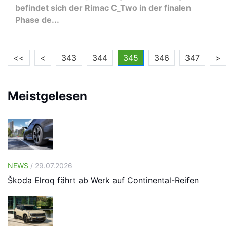
befindet sich der Rimac C_Two in der finalen
Phase de...
<<
<
343
344
345
346
347
>
Meistgelesen
NEWS
/ 29.07.2026
Škoda Elroq fährt ab Werk auf Continental-Reifen