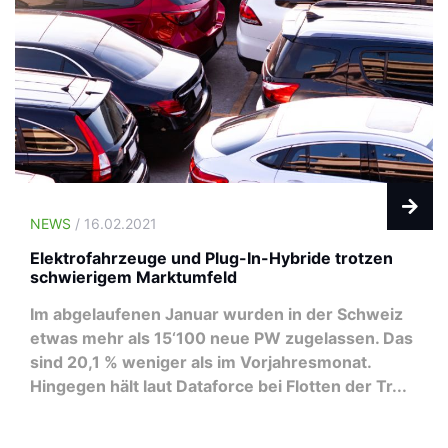
NEWS
/ 16.02.2021
Elektrofahrzeuge und Plug-In-Hybride trotzen
schwierigem Marktumfeld
Im abgelaufenen Januar wurden in der Schweiz
etwas mehr als 15‘100 neue PW zugelassen. Das
sind 20,1 % weniger als im Vorjahresmonat.
Hingegen hält laut Dataforce bei Flotten der Tr...