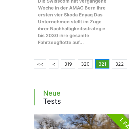
Die Swisscom hat vergangene
Woche in der AMAG Bern ihre
ersten vier Skoda Enyaq Das
Unternehmen stellt im Zuge
ihrer Nachhaltigkeitsstrategie
bis 2030 ihre gesamte
Fahrzeugflotte auf...
<<
<
319
320
321
322
Neue
Tests
1. F