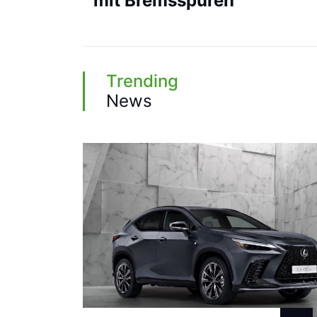
mit Bremsspuren
Trending
News