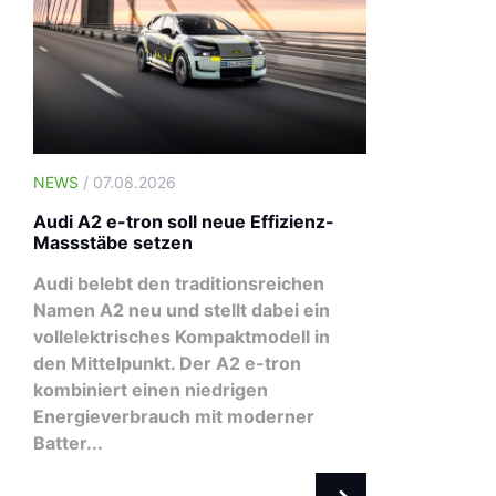
NEWS
/ 07.08.2026
Audi A2 e-tron soll neue Effizienz-
Massstäbe setzen
Audi belebt den traditionsreichen
Namen A2 neu und stellt dabei ein
vollelektrisches Kompaktmodell in
den Mittelpunkt. Der A2 e-tron
kombiniert einen niedrigen
NEWS
/ 03.08.2026
Energieverbrauch mit moderner
Swiss Fleet Forum 2026: Die
Batter...
Flotte im Wandel – jetzt