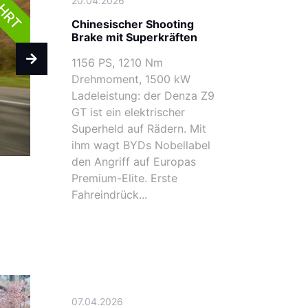
AHRT
20.04.2026
Chinesischer Shooting
Brake mit Superkräften
1156 PS, 1210 Nm
Drehmoment, 1500 kW
Ladeleistung: der Denza Z9
GT ist ein elektrischer
Superheld auf Rädern. Mit
ihm wagt BYDs Nobellabel
den Angriff auf Europas
Premium-Elite. Erste
Fahreindrück...
07.04.2026