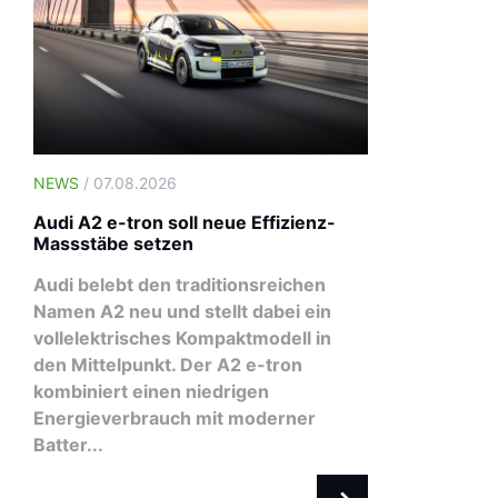
NEWS
/ 07.08.2026
Audi A2 e-tron soll neue Effizienz-
Massstäbe setzen
Audi belebt den traditionsreichen
Namen A2 neu und stellt dabei ein
vollelektrisches Kompaktmodell in
den Mittelpunkt. Der A2 e-tron
kombiniert einen niedrigen
NEWS
/ 03.08.2026
Energieverbrauch mit moderner
Swiss Fleet Forum 2026: Die
Batter...
Flotte im Wandel – jetzt