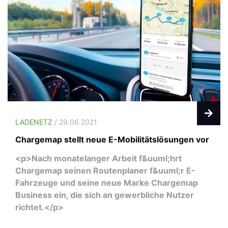
LADENETZ
/ 29.06.2021
Chargemap stellt neue E-Mobilitätslösungen vor
<p>Nach monatelanger Arbeit f&uuml;hrt
Chargemap seinen Routenplaner f&uuml;r E-
Fahrzeuge und seine neue Marke Chargemap
Business ein, die sich an gewerbliche Nutzer
richtet.</p>