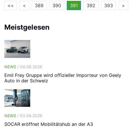
<<
<
389
390
391
392
393
>
Meistgelesen
NEWS
/ 04.08.2026
Emil Frey Gruppe wird offizieller Importeur von Geely
Auto in der Schweiz
NEWS
/ 03.08.2026
SOCAR eröffnet Mobilitätshub an der A3