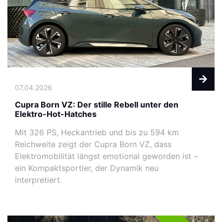
07.04.2026
Cupra Born VZ: Der stille Rebell unter den
Elektro-Hot-Hatches
Mit 326 PS, Heckantrieb und bis zu 594 km
Reichweite zeigt der Cupra Born VZ, dass
Elektromobilität längst emotional geworden ist –
ein Kompaktsportler, der Dynamik neu
interpretiert.