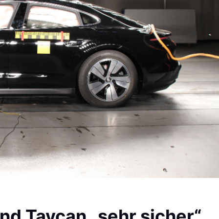
d Taycan „sehr sicher“