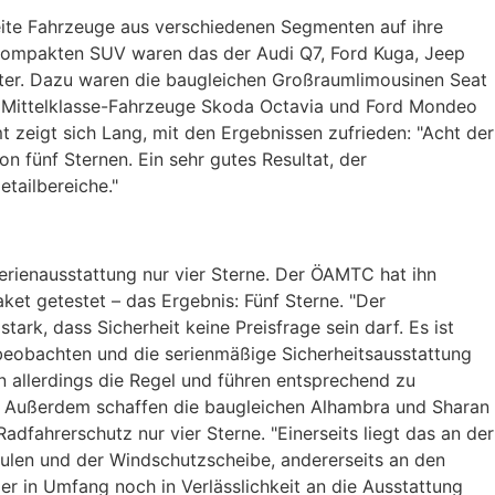
te Fahrzeuge aus verschiedenen Segmenten auf ihre
 kompakten SUV waren das der Audi Q7, Ford Kuga, Jeep
er. Dazu waren die baugleichen Großraumlimousinen Seat
 Mittelklasse-Fahrzeuge Skoda Octavia und Ford Mondeo
t zeigt sich Lang, mit den Ergebnissen zufrieden: "Acht der
n fünf Sternen. Ein sehr gutes Resultat, der
tailbereiche."
erienausstattung nur vier Sterne. Der ÖAMTC hat ihn
ket getestet – das Ergebnis: Fünf Sterne. "Der
tark, dass Sicherheit keine Preisfrage sein darf. Es ist
beobachten und die serienmäßige Sicherheitsausstattung
 allerdings die Regel und führen entsprechend zu
ar. Außerdem schaffen die baugleichen Alhambra und Sharan
dfahrerschutz nur vier Sterne. "Einerseits liegt das an der
ulen und der Windschutzscheibe, andererseits an den
 in Umfang noch in Verlässlichkeit an die Ausstattung