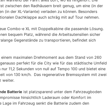
ten während der Fahrt alles dort, wo es hingehört. Die
st zwischen den Radhäusern breit genug, um eine (in der
n (in der XL-Variante) verladen zu können. Besonders
tionalen Dachklappe auch schräg mit auf Tour nehmen.
 neue Combo-e XL mit Doppelkabine die passende Lösung.
onen bequem Platz, während die Arbeitsutensilien sicher
ralange Gegenstände zu transportieren, befindet sich
 einem maximalen Drehmoment aus dem Stand von 260
nauso perfekt für die City wie für das städtische Umfeld
in nur 11,2 Sekunden von null auf Tempo 100 und bietet eine
keit von 130 km/h. Das regenerative Bremssystem mit zwei
z weiter.
nde Batterie
ist platzsparend unter dem Fahrzeugboden
ompromisse hinsichtlich Laderaum oder Komfort im
re Lage im Fahrzeug senkt die Batterie zudem den