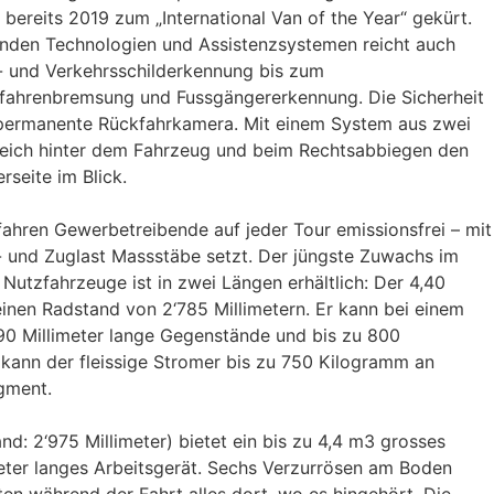
bereits 2019 zum „International Van of the Year“ gekürt.
nden Technologien und Assistenzsystemen reicht auch
 und Verkehrsschilderkennung bis zum
efahrenbremsung und Fussgängererkennung. Die Sicherheit
 permanente Rückfahrkamera. Mit einem System aus zwei
eich hinter dem Fahrzeug und beim Rechtsabbiegen den
rseite im Blick.
ahren Gewerbetreibende auf jeder Tour emissionsfrei – mit
- und Zuglast Massstäbe setzt. Der jüngste Zuwachs im
r Nutzfahrzeuge ist in zwei Längen erhältlich: Der 4,40
nen Radstand von 2‘785 Millimetern. Er kann bei einem
90 Millimeter lange Gegenstände und bis zu 800
kann der fleissige Stromer bis zu 750 Kilogramm an
gment.
nd: 2‘975 Millimeter) bietet ein bis zu 4,4 m3 grosses
imeter langes Arbeitsgerät. Sechs Verzurrösen am Boden