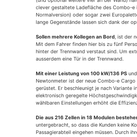
(und optional weitere vier an der Wand) hal
clever gestaltete Ladefläche des Combo-e i
Normalversion) oder sogar zwei Europalette
lange Gegenstände lassen sich dank der op
Sollen mehrere Kollegen an Bord
, ist der
Mit dem Fahrer finden hier bis zu fünf Pers
hinter der Trennwand verstaut sind. Um ext
ausserdem eine Tür in der Trennwand.
Mit einer Leistung von 100 kW/136 PS
und
Newtonmeter ist der neue Combo-e Cargo ge
gerüstet. Er beschleunigt je nach Variante 
elektronisch geregelte Höchstgeschwindig
wählbaren Einstellungen erhöht die Effizien
Die aus 216 Zellen in 18 Modulen bestehe
untergebracht, so dass die Kunden keine K
Passagierabteil eingehen müssen. Durch ih