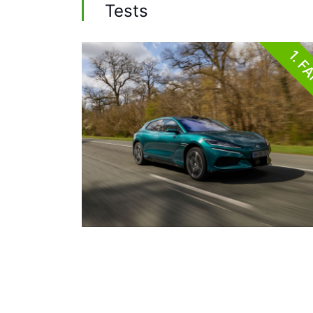
Tests
1. F