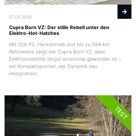
07.04.2026
Cupra Born VZ: Der stille Rebell unter den
Elektro-Hot-Hatches
Mit 326 PS, Heckantrieb und bis zu 594 km
Reichweite zeigt der Cupra Born VZ, dass
Elektromobilität längst emotional geworden ist –
ein Kompaktsportler, der Dynamik neu
interpretiert.
TEST