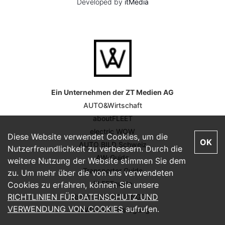
Developed by
itMedia
Ein Unternehmen der ZT Medien AG
AUTO&Wirtschaft
aboutFLEET
electric WOW
Diese Website verwendet Cookies, um die
OK
AUTO BILD Schweiz
Nutzerfreundlichkeit zu verbessern. Durch die
AW-Guide
weitere Nutzung der Website stimmen Sie dem
Transporter Guide
zu. Um mehr über die von uns verwendeten
FLEETguide
Cookies zu erfahren, können Sie unsere
RICHTLINIEN FÜR DATENSCHUTZ UND
aboutFLEET DRIVINGDAY
VERWENDUNG VON COOKIES
aufrufen.
A&W Mobilitätstagung