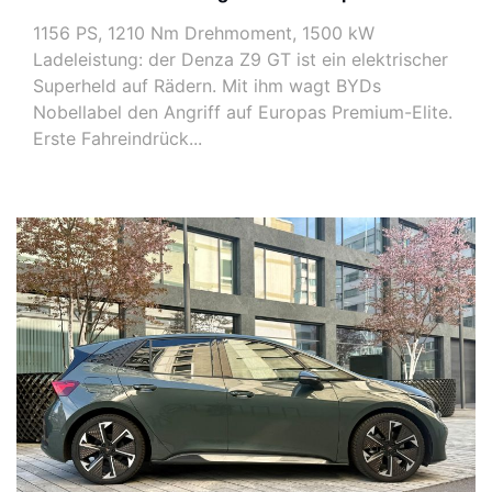
1156 PS, 1210 Nm Drehmoment, 1500 kW
Ladeleistung: der Denza Z9 GT ist ein elektrischer
Superheld auf Rädern. Mit ihm wagt BYDs
Nobellabel den Angriff auf Europas Premium-Elite.
Erste Fahreindrück...