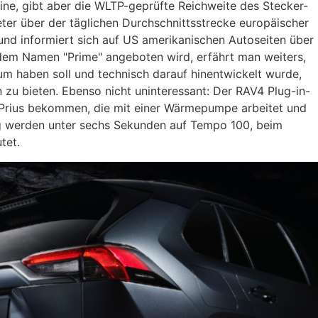
e, gibt aber die WLTP-geprüfte Reichweite des Stecker-
ter über der täglichen Durchschnittsstrecke europäischer
 und informiert sich auf US amerikanischen Autoseiten über
 dem Namen "Prime" angeboten wird, erfährt man weiters,
m haben soll und technisch darauf hinentwickelt wurde,
zu bieten. Ebenso nicht uninteressant: Der RAV4 Plug-in-
 Prius bekommen, die mit einer Wärmepumpe arbeitet und
ung werden unter sechs Sekunden auf Tempo 100, beim
utet.