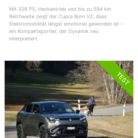
Mit 326 PS, Heckantrieb und bis zu 594 km
Reichweite zeigt der Cupra Born VZ, dass
Elektromobilität längst emotional geworden ist –
ein Kompaktsportler, der Dynamik neu
interpretiert.
TEST