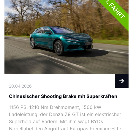
1. FAHRT
20.04.2026
Chinesischer Shooting Brake mit Superkräften
1156 PS, 1210 Nm Drehmoment, 1500 kW
Ladeleistung: der Denza Z9 GT ist ein elektrischer
Superheld auf Rädern. Mit ihm wagt BYDs
Nobellabel den Angriff auf Europas Premium-Elite.