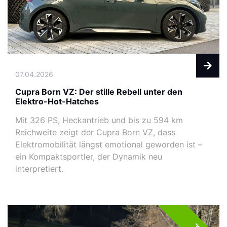
07.04.2026
Cupra Born VZ: Der stille Rebell unter den
Elektro-Hot-Hatches
Mit 326 PS, Heckantrieb und bis zu 594 km
Reichweite zeigt der Cupra Born VZ, dass
Elektromobilität längst emotional geworden ist –
ein Kompaktsportler, der Dynamik neu
interpretiert.