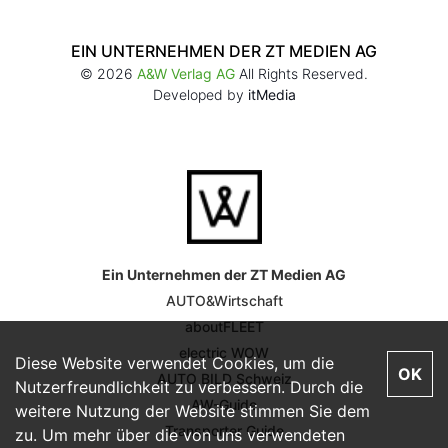
EIN UNTERNEHMEN DER ZT MEDIEN AG
© 2026
A&W Verlag AG
All Rights Reserved.
Developed by
itMedia
Ein Unternehmen der ZT Medien AG
AUTO&Wirtschaft
aboutFLEET
electric WOW
Diese Website verwendet Cookies, um die
OK
AUTO BILD Schweiz
Nutzerfreundlichkeit zu verbessern. Durch die
AW-Guide
weitere Nutzung der Website stimmen Sie dem
Transporter Guide
zu. Um mehr über die von uns verwendeten