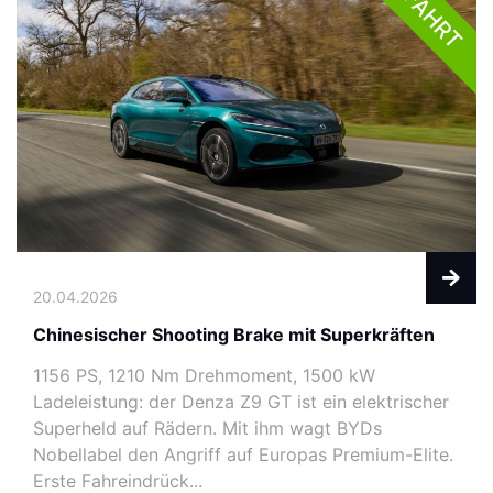
1. FAHRT
20.04.2026
Chinesischer Shooting Brake mit Superkräften
1156 PS, 1210 Nm Drehmoment, 1500 kW
Ladeleistung: der Denza Z9 GT ist ein elektrischer
Superheld auf Rädern. Mit ihm wagt BYDs
Nobellabel den Angriff auf Europas Premium-Elite.
Erste Fahreindrück...