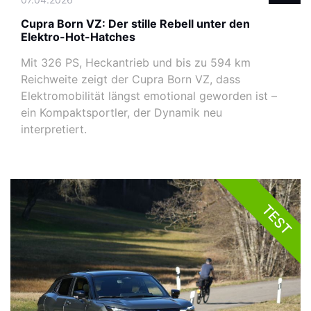
Cupra Born VZ: Der stille Rebell unter den
Elektro-Hot-Hatches
Mit 326 PS, Heckantrieb und bis zu 594 km
Reichweite zeigt der Cupra Born VZ, dass
Elektromobilität längst emotional geworden ist –
ein Kompaktsportler, der Dynamik neu
interpretiert.
TEST