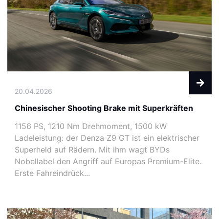
20.04.2026
Chinesischer Shooting Brake mit Superkräften
1156 PS, 1210 Nm Drehmoment, 1500 kW
Ladeleistung: der Denza Z9 GT ist ein elektrischer
Superheld auf Rädern. Mit ihm wagt BYDs
Nobellabel den Angriff auf Europas Premium-Elite.
Erste Fahreindrück...