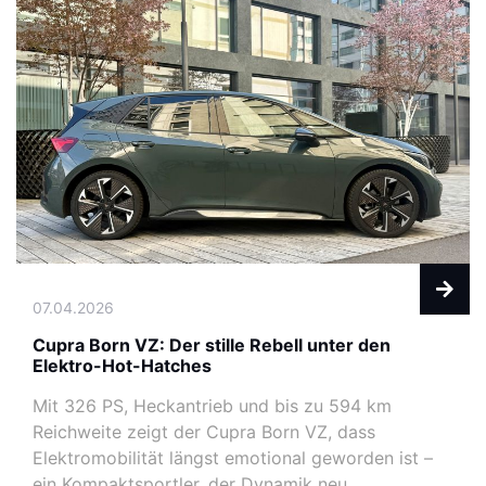
07.04.2026
Cupra Born VZ: Der stille Rebell unter den
Elektro-Hot-Hatches
Mit 326 PS, Heckantrieb und bis zu 594 km
Reichweite zeigt der Cupra Born VZ, dass
Elektromobilität längst emotional geworden ist –
ein Kompaktsportler, der Dynamik neu