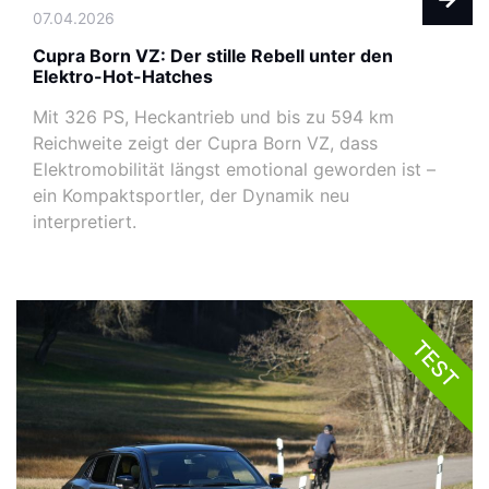
07.04.2026
Cupra Born VZ: Der stille Rebell unter den
Elektro-Hot-Hatches
Mit 326 PS, Heckantrieb und bis zu 594 km
Reichweite zeigt der Cupra Born VZ, dass
Elektromobilität längst emotional geworden ist –
ein Kompaktsportler, der Dynamik neu
interpretiert.
TEST