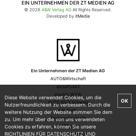
EIN UNTERNEHMEN DER ZT MEDIEN AG
© 2026
A&W Verlag AG
All Rights Reserved.
Developed by
itMedia
Ein Unternehmen der ZT Medien AG
AUTO&Wirtschaft
aboutFLEET
electric WOW
Diese Website verwendet Cookies, um die
OK
AUTO BILD Schweiz
Nutzerfreundlichkeit zu verbessern. Durch die
AW-Guide
weitere Nutzung der Website stimmen Sie dem
Transporter Guide
zu. Um mehr über die von uns verwendeten
FLEETguide
Cookies zu erfahren, können Sie unsere
RICHTLINIEN FÜR DATENSCHUTZ UND
aboutFLEET DRIVINGDAY