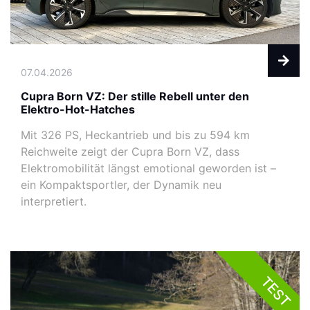
07.04.2026
Cupra Born VZ: Der stille Rebell unter den
Elektro-Hot-Hatches
Mit 326 PS, Heckantrieb und bis zu 594 km
Reichweite zeigt der Cupra Born VZ, dass
Elektromobilität längst emotional geworden ist –
ein Kompaktsportler, der Dynamik neu
interpretiert.
TEST