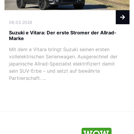
09.03.2026
Suzuki e Vitara: Der erste Stromer der Allrad-
Marke
Mit dem e Vitara bringt Suzuki seinen ersten
vollelektrischen Serienwagen. Ausgerechnet der
japanische Allrad-Spezialist elektrifiziert damit
sein SUV-Erbe – und setzt auf bewährte
Partnerschaft. ...