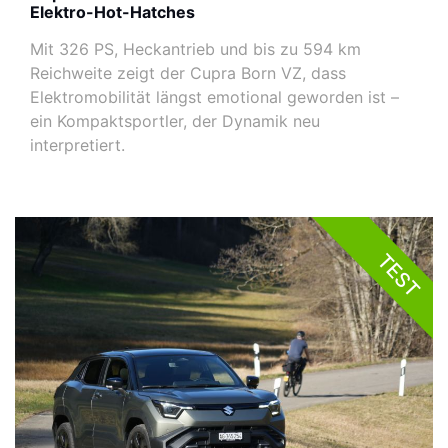
Elektro-Hot-Hatches
Mit 326 PS, Heckantrieb und bis zu 594 km
Reichweite zeigt der Cupra Born VZ, dass
Elektromobilität längst emotional geworden ist –
ein Kompaktsportler, der Dynamik neu
interpretiert.
TEST