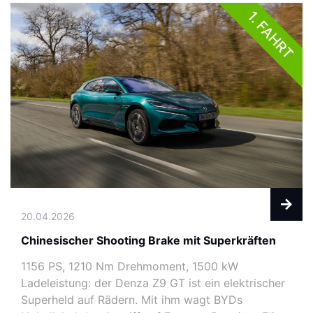
1. FAHRT
20.04.2026
Chinesischer Shooting Brake mit Superkräften
1156 PS, 1210 Nm Drehmoment, 1500 kW
Ladeleistung: der Denza Z9 GT ist ein elektrischer
Superheld auf Rädern. Mit ihm wagt BYDs