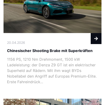
20.04.2026
Chinesischer Shooting Brake mit Superkräften
1156 PS, 1210 Nm Drehmoment, 1500 kW
Ladeleistung: der Denza Z9 GT ist ein elektrischer
Superheld auf Rädern. Mit ihm wagt BYDs
Nobellabel den Angriff auf Europas Premium-Elite.
Erste Fahreindrück...