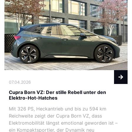
07.04.2026
Cupra Born VZ: Der stille Rebell unter den
Elektro-Hot-Hatches
Mit 326 PS, Heckantrieb und bis zu 594 km
Reichweite zeigt der Cupra Born VZ, dass
Elektromobilität längst emotional geworden ist –
ein Kompaktsportler, der Dynamik neu