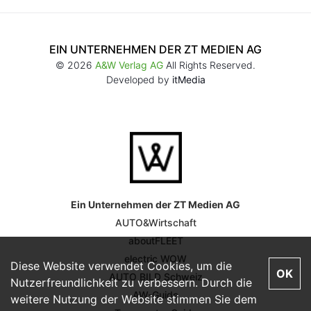
EIN UNTERNEHMEN DER ZT MEDIEN AG
© 2026
A&W Verlag AG
All Rights Reserved.
Developed by
itMedia
Ein Unternehmen der ZT Medien AG
AUTO&Wirtschaft
aboutFLEET
electric WOW
Diese Website verwendet Cookies, um die
OK
AUTO BILD Schweiz
Nutzerfreundlichkeit zu verbessern. Durch die
AW-Guide
weitere Nutzung der Website stimmen Sie dem