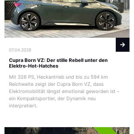
07.04.2026
Cupra Born VZ: Der stille Rebell unter den
Elektro-Hot-Hatches
Mit 326 PS, Heckantrieb und bis zu 594 km
Reichweite zeigt der Cupra Born VZ, dass
Elektromobilität längst emotional geworden ist –
ein Kompaktsportler, der Dynamik neu
interpretiert.