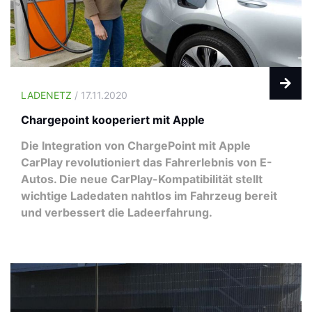
LADENETZ
/ 17.11.2020
Chargepoint kooperiert mit Apple
Die Integration von ChargePoint mit Apple
CarPlay revolutioniert das Fahrerlebnis von E-
Autos. Die neue CarPlay-Kompatibilität stellt
wichtige Ladedaten nahtlos im Fahrzeug bereit
und verbessert die Ladeerfahrung.